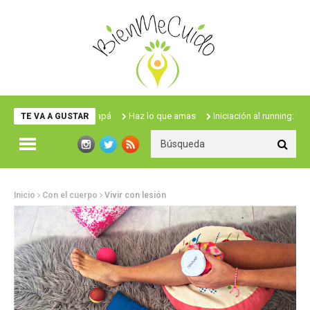
Haz lo que amas
Iniciación al running: también fui #newbi
TE VA A GUSTAR
Inicio
Con el cuerpo
Vivir con lesión