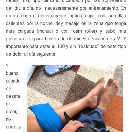
rodilla, más tipo cansancio, causado por las actividades
del día a día, no necesariamente por entrenamiento. En
estos casos, generalmente aplico cojín con semillas
calientes por la noche, doy masaje en la zona que tenga
mas cargada (manual o con foam roller) y subo mis
piernitas a la pared antes de dormir. El descanso es MUY
importante para estar al 100 y sin “residuos” de este tipo
de dolor al día siguiente.
Y
bueno,
cuando
se
desata
el
dolor,
no
corro, y