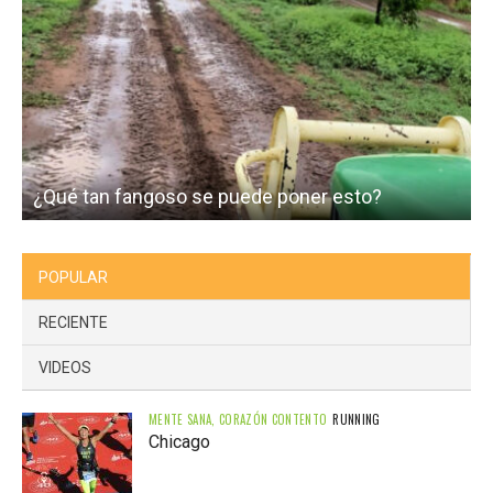
¿Qué tan fangoso se puede poner esto?
I
POPULAR
RECIENTE
VIDEOS
MENTE SANA, CORAZÓN CONTENTO
RUNNING
Chicago