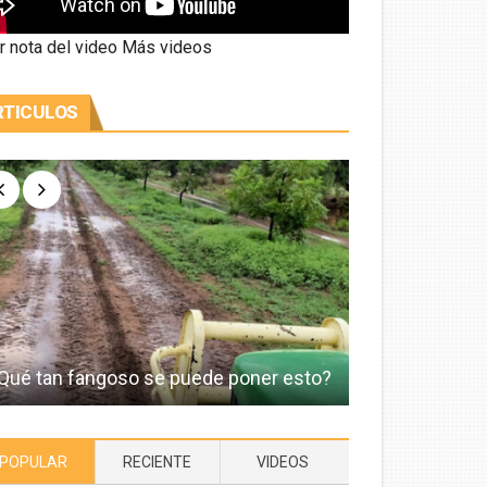
r nota del video
Más videos
RTICULOS
Qué tan fangoso se puede poner esto?
Idealizamos e
POPULAR
RECIENTE
VIDEOS