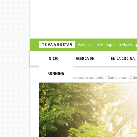
Valencia
Mi papá
Haz lo que amas
TE VA A GUSTAR
INICIO
ACERCA DE
EN LA COCINA
RUNNING
Inicio
Mente sana, corazón contento
Cambio con C de