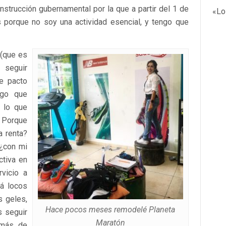
strucción gubernamental por la que a partir del 1 de
«Lo
s porque no soy una actividad esencial, y tengo que
 (que es
seguir
te pacto
ngo que
 lo que
. Porque
a renta?
 ¿con mi
tiva en
vicio a
rá locos
 geles,
Hace pocos meses remodelé Planeta
s seguir
Maratón
 más de