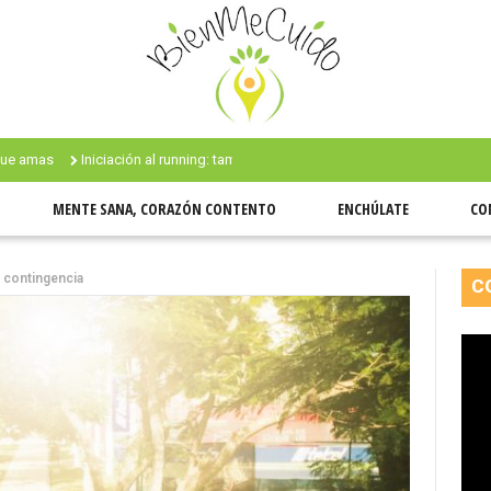
Iniciación al running: también fui #newbie
¿Qué tan fangoso se puede p
MENTE SANA, CORAZÓN CONTENTO
ENCHÚLATE
CO
 contingencia
C