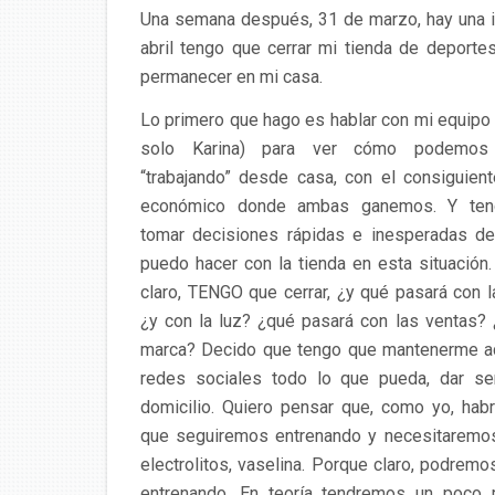
Una semana después, 31 de marzo, hay una in
abril tengo que cerrar mi tienda de deporte
permanecer en mi casa.
Lo primero que hago es hablar con mi equipo
solo Karina) para ver cómo podemos 
“trabajando” desde casa, con el consiguien
económico donde ambas ganemos. Y te
tomar decisiones rápidas e inesperadas de
puedo hacer con la tienda en esta situación
claro, TENGO que cerrar, ¿y qué pasará con l
¿y con la luz? ¿qué pasará con las ventas?
marca? Decido que tengo que mantenerme ac
redes sociales todo lo que pueda, dar ser
domicilio. Quiero pensar que, como yo, hab
que seguiremos entrenando y necesitaremos
electrolitos, vaselina. Porq
ue claro, podremo
entrenando. En teoría tendremos un poco