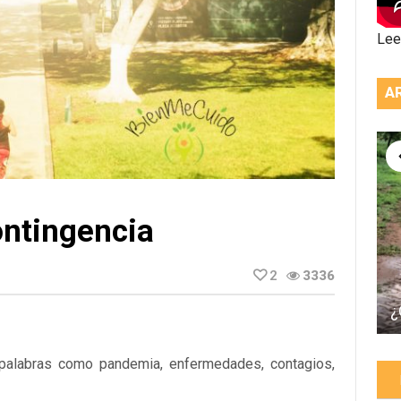
Lee
A
ntingencia
2
3336
¿
 palabras como pandemia, enfermedades, contagios,