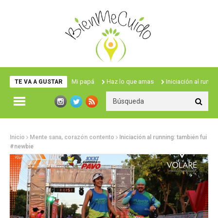
Haz lo que amas
Iniciación al running: también fui
TE VA A GUSTAR
Inicio
Mente sana, corazón contento
Iniciación al running: también fui
#newbie