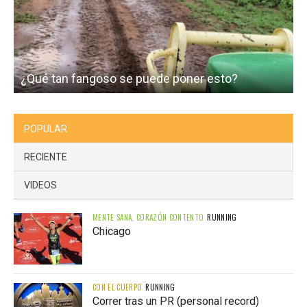
¿Qué tan fangoso se puede poner esto?
I
POPULAR
RECIENTE
VIDEOS
MENTE SANA, CORAZÓN CONTENTO
RUNNING
Chicago
CON EL CUERPO
RUNNING
Correr tras un PR (personal record)