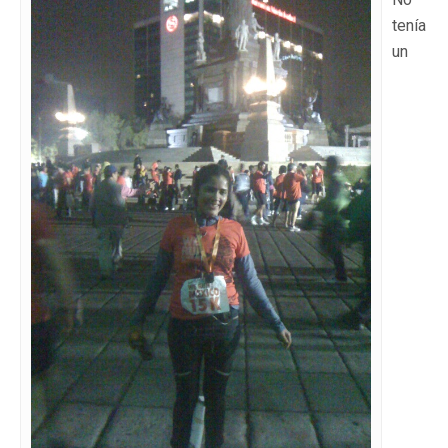
tenía
un