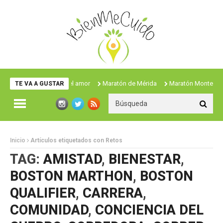
Maratón de Mérida
Maratón Monterrey 2022
M
TE VA A GUSTAR
Inicio
Artículos etiquetados con Retos
TAG:
AMISTAD
,
BIENESTAR
,
BOSTON MARTHON
,
BOSTON
QUALIFIER
,
CARRERA
,
COMUNIDAD
,
CONCIENCIA DEL