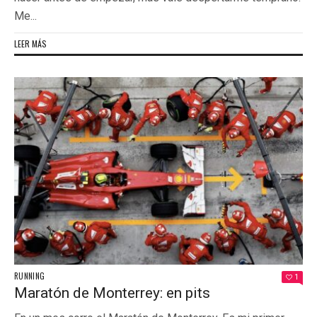
Me...
LEER MÁS
RUNNING
1
Maratón de Monterrey: en pits