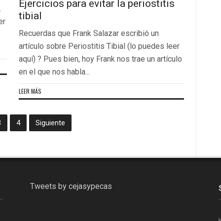
Ejercicios para evitar la periostitis
.
tibial
er
Recuerdas que Frank Salazar escribió un
artículo sobre Periostitis Tibial (lo puedes leer
aquí) ? Pues bien, hoy Frank nos trae un artículo
en el que nos habla...
LEER MÁS
3
4
Siguiente
Tweets by cejasypecas