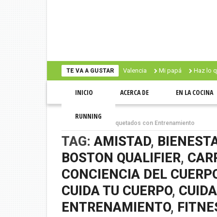
Valencia
Mi papá
Haz lo que amas
TE VA A GUSTAR
INICIO
ACERCA DE
EN LA COCINA
RUNNING
Inicio
Artículos etiquetados con Entrenamiento
TAG:
AMISTAD
,
BIENEST
BOSTON QUALIFIER
,
CAR
CONCIENCIA DEL CUERP
CUIDA TU CUERPO
,
CUID
ENTRENAMIENTO
,
FITNE