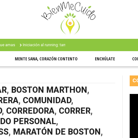
Iniciación al running: también fui #newbie
¿Qué tan fangoso se puede
MENTE SANA, CORAZÓN CONTENTO
ENCHÚLATE
CO
C
AR
,
BOSTON MARTHON
,
RERA
,
COMUNIDAD
,
O
,
CORREDORA
,
CORRER
,
ADO PERSONAL
,
SS
,
MARATÓN DE BOSTON
,