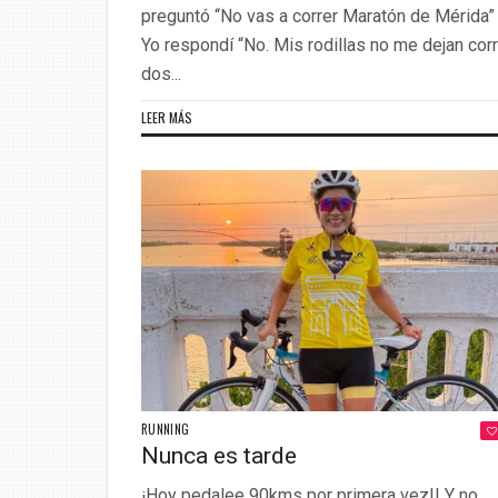
preguntó “No vas a correr Maratón de Mérida”
Yo respondí “No. Mis rodillas no me dejan cor
dos...
LEER MÁS
RUNNING
Nunca es tarde
¡Hoy pedalee 90kms por primera vez!! Y no