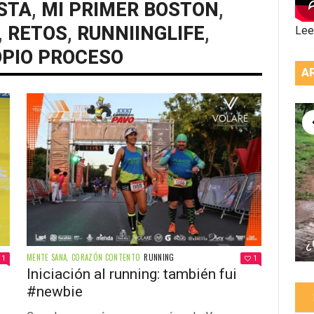
STA
,
MI PRIMER BOSTON
,
,
RETOS
,
RUNNIINGLIFE
,
Lee
OPIO PROCESO
A
¿
MENTE SANA, CORAZÓN CONTENTO
RUNNING
1
1
Iniciación al running: también fui
#newbie