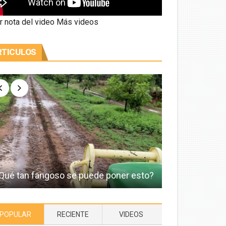
r nota del video
Más videos
RTICULOS
Qué tan fangoso se puede poner esto?
Idealizamos e
POPULAR
RECIENTE
VIDEOS