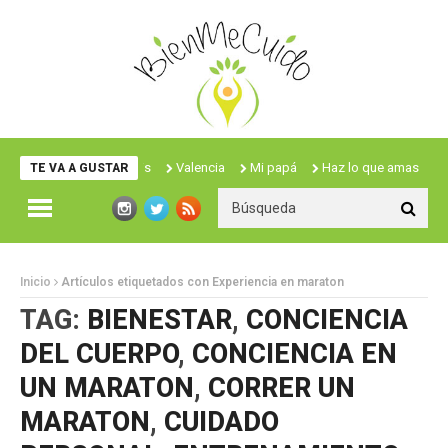
Hola Fascitis
Valencia
Mi papá
Haz lo que amas
Inic
TE VA A GUSTAR
Inicio
Artículos etiquetados con Experiencia en maraton
TAG:
BIENESTAR
,
CONCIENCIA
DEL CUERPO
,
CONCIENCIA EN
UN MARATON
,
CORRER UN
MARATON
,
CUIDADO