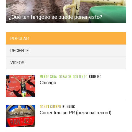
¿Qué tan fangoso se puede poner esto?
I
POPULAR
RECIENTE
VIDEOS
MENTE SANA, CORAZÓN CONTENTO
RUNNING
Chicago
CON EL CUERPO
RUNNING
Correr tras un PR (personal record)