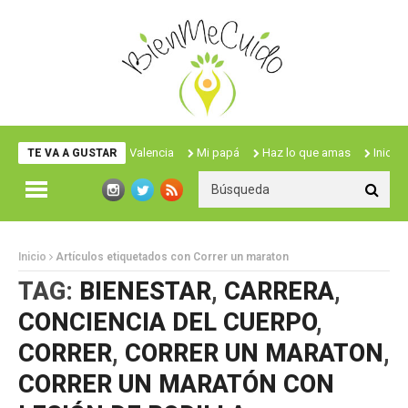
Valencia
Mi papá
Haz lo que amas
Iniciación a
TE VA A GUSTAR
Inicio
Artículos etiquetados con Correr un maraton
TAG:
BIENESTAR
,
CARRERA
,
CONCIENCIA DEL CUERPO
,
CORRER
,
CORRER UN MARATON
,
CORRER UN MARATÓN CON