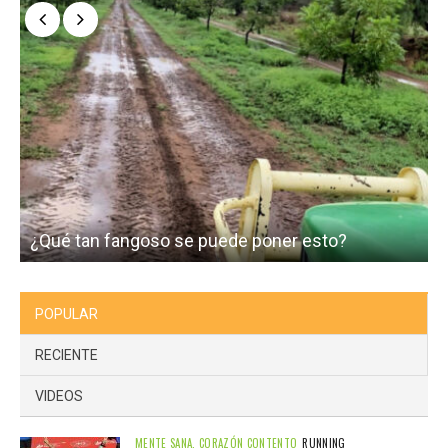
¿Qué tan fangoso se puede poner esto?
I
POPULAR
RECIENTE
VIDEOS
MENTE SANA, CORAZÓN CONTENTO
RUNNING